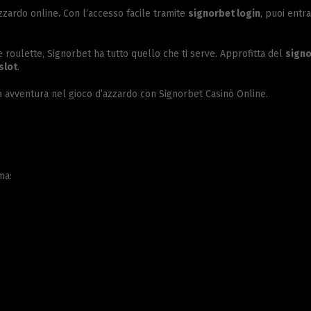
zardo online. Con l’accesso facile tramite
signorbet login
, puoi entr
 roulette, Signorbet ha tutto quello che ti serve. Approfitta del
sign
slot
.
ua avventura nel gioco d’azzardo con Signorbet Casinò Online.
ma: