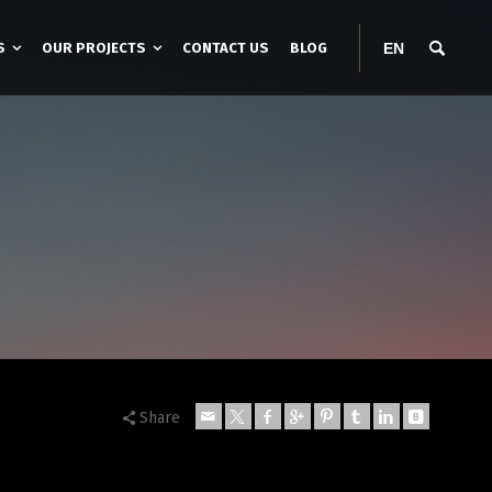
EN
S
OUR PROJECTS
CONTACT US
BLOG
Share