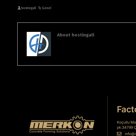
ink satın al
hostingall
Genel
link panel
link panel
About hostingall
link panel
link panel
link panel
link panel
link panel
link panel
Fact
link panel
link panel
Koçullu Ma
pk:34799 
link panel
info@