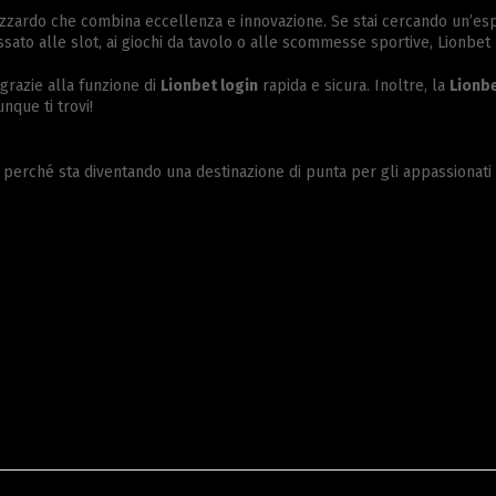
’azzardo che combina eccellenza e innovazione. Se stai cercando un’es
ssato alle slot, ai giochi da tavolo o alle scommesse sportive, Lionbet
 grazie alla funzione di
Lionbet login
rapida e sicura. Inoltre, la
Lionb
unque ti trovi!
i perché sta diventando una destinazione di punta per gli appassionati 