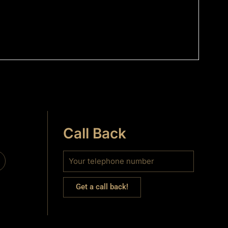
Call Back
Get a call back!