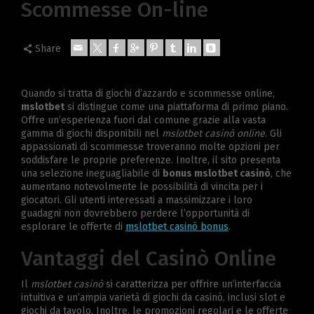
Scommesse On-line
cklink panel
cklink panel
Share
cklink panel
Quando si tratta di giochi d’azzardo e scommesse online,
cklink panel
mslotbet
si distingue come una piattaforma di primo piano.
Offre un’esperienza fuori dal comune grazie alla vasta
cklink panel
gamma di giochi disponibili nel
mslotbet casinò online
. Gli
appassionati di scommesse troveranno molte opzioni per
cklink panel
soddisfare le proprie preferenze. Inoltre, il sito presenta
una selezione ineguagliabile di
bonus mslotbet casinò
, che
cklink panel
aumentano notevolmente le possibilità di vincita per i
giocatori. Gli utenti interessati a massimizzare i loro
cklink panel
guadagni non dovrebbero perdere l’opportunità di
esplorare le offerte di
mslotbet casinò bonus
.
cklink panel
Vantaggi del Casinò Online
cklink panel
Il
mslotbet casinò
si caratterizza per offrire un’interfaccia
cklink satın al
intuitiva e un’ampia varietà di giochi da casinò, inclusi slot e
giochi da tavolo. Inoltre, le promozioni regolari e le offerte