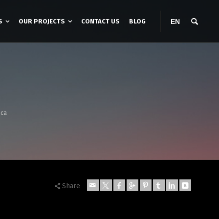
EN
S
OUR PROJECTS
CONTACT US
BLOG
ica
Share