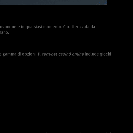
ovunque e in qualsiasi momento. Caratterizzata da
mano.
te gamma di opzioni. Il
terrybet casinò online
include giochi