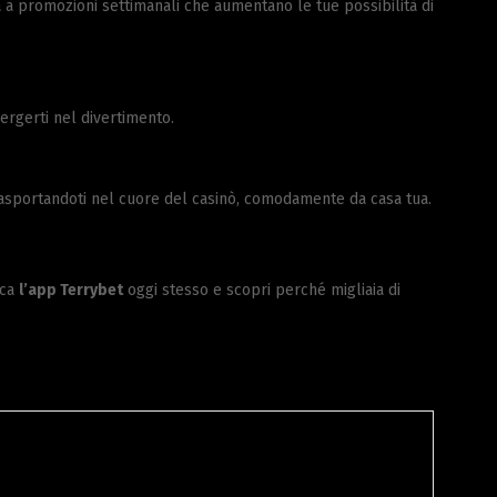
a a promozioni settimanali che aumentano le tue possibilità di
ergerti nel divertimento.
rasportandoti nel cuore del casinò, comodamente da casa tua.
ica
l’app Terrybet
oggi stesso e scopri perché migliaia di