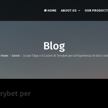
HOME
ABOUT US
OUR PRODUCT
Blog
Home
Genel
Scopri l'App e il Casinò di Terrybet per un'Esperienza di Gioco Un
rrybet per