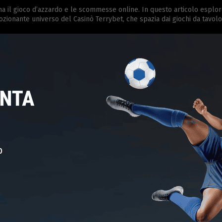
ama il gioco d’azzardo e le scommesse online. In questo articolo esplo
ozionante universo del Casinò Terrybet, che spazia dai giochi da tavolo