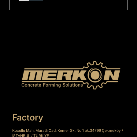
Factory
Koçullu Mah. Muratlı Cad. Kemer Sk. No:1 pk:34799 Çekmeköy /
İSTANBUL / TÜRKİYE