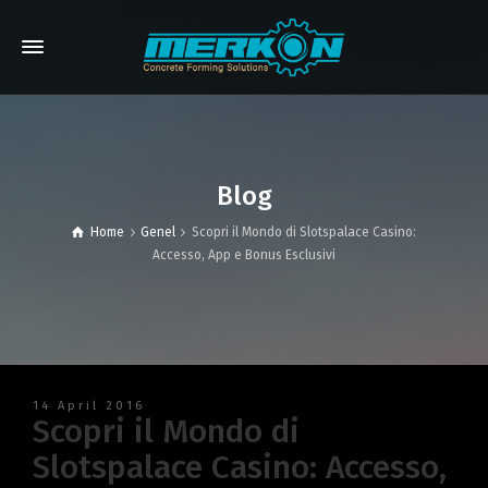
Blog
Home
Genel
Scopri il Mondo di Slotspalace Casino:
Accesso, App e Bonus Esclusivi
14 April 2016
Scopri il Mondo di
Slotspalace Casino: Accesso,