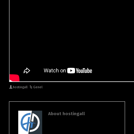
hostingall
Genel
About hostingall