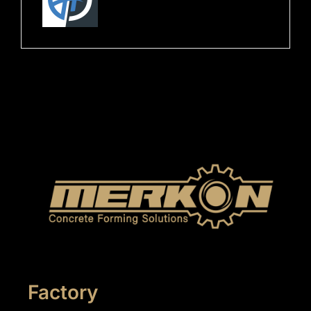
nk panel
nk panel
nk panel
nk panel
nk panel
nk panel
nk panel
nk panel
nk panel
ati
Factory
nk