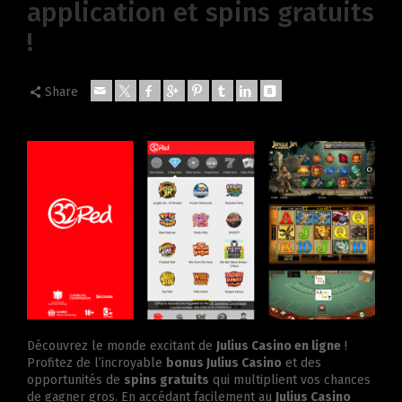
application et spins gratuits
nk panel
!
nk panel
Share
nk panel
nk panel
nk panel
nk panel
nk panel
nk panel
nk panel
nk panel
Découvrez le monde excitant de
Julius Casino en ligne
!
Profitez de l’incroyable
bonus Julius Casino
et des
k satın al
opportunités de
spins gratuits
qui multiplient vos chances
de gagner gros. En accédant facilement au
Julius Casino