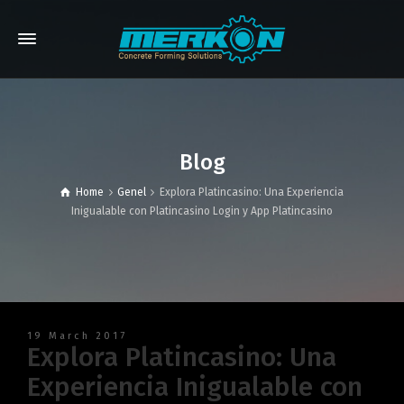
Blog
Home
Genel
Explora Platincasino: Una Experiencia
Inigualable con Platincasino Login y App Platincasino
19 March 2017
Explora Platincasino: Una
Experiencia Inigualable con