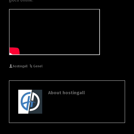
gioco online.
hostingall
Genel
About hostingall