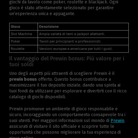
giochi da tavolo come poker, roulette e blackjack. Ogni
gioco è stato attentamente selezionato per garantire
un’esperienza unica e appagante.
Gioco
Descrizione
Slot Machine
Ampia varietà di temi e jackpot allettanti.
Poker
Tavoli per principianti e professionisti.
Roulette
Versioni europee e americane per tutti i gusti.
Il vantaggio del Prewin bonus: Più valore per i
tuoi soldi
Uno degli aspetti più attraenti di scegliere Prewin è il
prewin bonus
offerto. Questo bonus contribuisce a
massimizzare il tuo deposito iniziale, dando una spinta ai
tuoi fondi da utilizzare per esplorare e divertirti con il ricco
catalogo di giochi disponibili.
Prewin promuove un ambiente di gioco responsabile e
sicuro, incoraggiando un comportamento consapevole tra i
suoi utenti. Per maggiori informazioni sul mondo di
Prewin
,
assicurati di visitare il sito ufficiale e scoprire tutte le
opportunità che possono migliorare la tua esperienza di