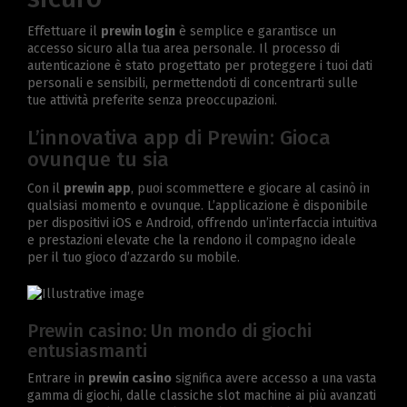
Effettuare il
prewin login
è semplice e garantisce un
accesso sicuro alla tua area personale. Il processo di
autenticazione è stato progettato per proteggere i tuoi dati
personali e sensibili, permettendoti di concentrarti sulle
tue attività preferite senza preoccupazioni.
L’innovativa app di Prewin: Gioca
ovunque tu sia
Con il
prewin app
, puoi scommettere e giocare al casinò in
qualsiasi momento e ovunque. L’applicazione è disponibile
per dispositivi iOS e Android, offrendo un’interfaccia intuitiva
e prestazioni elevate che la rendono il compagno ideale
per il tuo gioco d’azzardo su mobile.
Prewin casino: Un mondo di giochi
entusiasmanti
Entrare in
prewin casino
significa avere accesso a una vasta
gamma di giochi, dalle classiche slot machine ai più avanzati