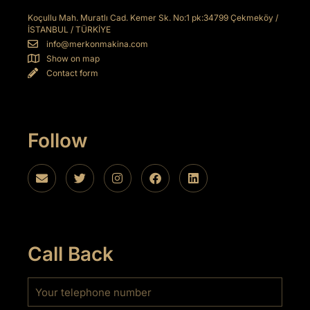
Koçullu Mah. Muratlı Cad. Kemer Sk. No:1 pk:34799 Çekmeköy /
İSTANBUL / TÜRKİYE
info@merkonmakina.com
Show on map
Contact form
Follow
Call Back