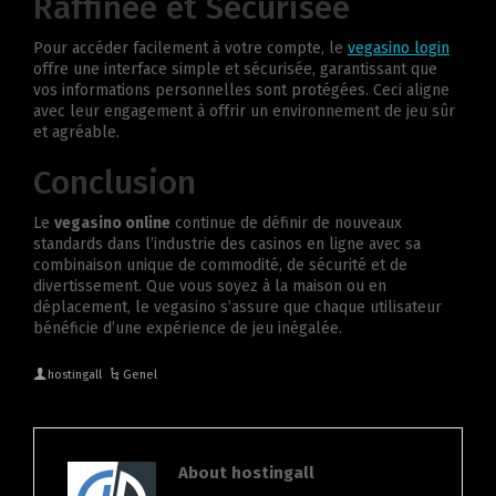
Raffinée et Sécurisée
Pour accéder facilement à votre compte, le
vegasino login
offre une interface simple et sécurisée, garantissant que
vos informations personnelles sont protégées. Ceci aligne
avec leur engagement à offrir un environnement de jeu sûr
et agréable.
Conclusion
Le
vegasino online
continue de définir de nouveaux
standards dans l’industrie des casinos en ligne avec sa
combinaison unique de commodité, de sécurité et de
divertissement. Que vous soyez à la maison ou en
déplacement, le vegasino s’assure que chaque utilisateur
bénéficie d’une expérience de jeu inégalée.
hostingall
Genel
About hostingall