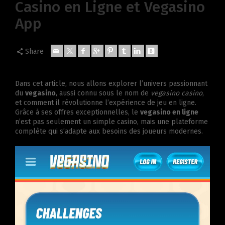
Casino en Ligne et Vegasino
App
Share
Dans cet article, nous allons explorer l’univers passionnant
du
vegasino
, aussi connu sous le nom de
vegasino casino
,
et comment il révolutionne l’expérience de jeu en ligne.
Grâce à ses offres exceptionnelles, le
vegasino en ligne
n’est pas seulement un simple casino, mais une plateforme
complète qui s’adapte aux besoins des joueurs modernes.