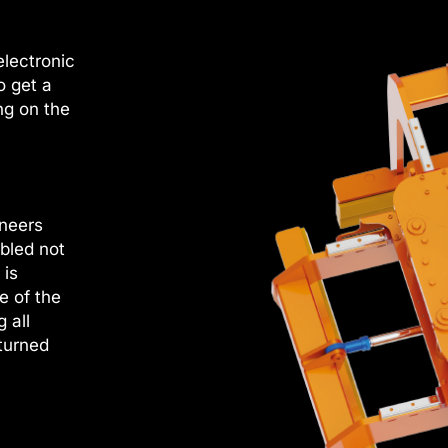
electronic
o get a
ng on the
ineers
abled not
 is
e of the
 all
 turned