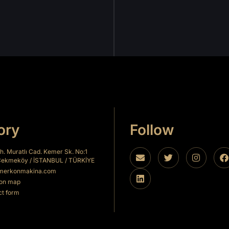
ory
Follow
h. Muratlı Cad. Kemer Sk. No:1
Çekmeköy / İSTANBUL / TÜRKİYE
merkonmakina.com
on map
t form