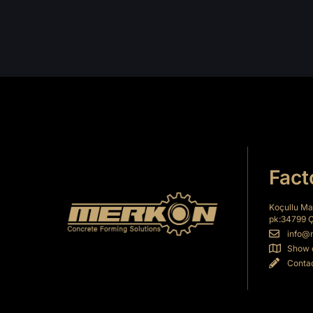
nel
nel
nel
Fact
nel
Koçullu Ma
pk:34799 
nel
info@
Show 
Contac
nel