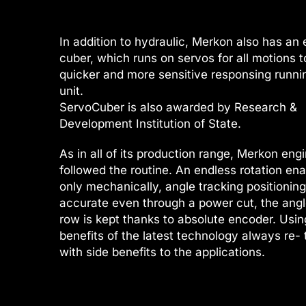
nel
ın al
In addition to hydraulic, Merkon also has an 
cuber, which runs on servos for all motions t
ın al
quicker and more sensitive responsing runni
nel
unit.
ServoCuber is also awarded by Research &
nel
Development Institution of State.
nel
As in all of its production range, Merkon eng
nel
followed the routine. An endless rotation en
only mechanically, angle tracking positioning
nel
accurate even through a power cut, the angl
row is kept thanks to absolute encoder. Using
nel
benefits of the latest technology always re-
nel
with side benefits to the applications.
nel
nel